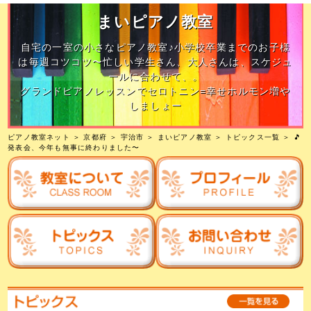
まいピアノ教室
自宅の一室の小さなピアノ教室♪小学校卒業までのお子様
は毎週コツコツ〜忙しい学生さん、大人さんは、スケジュ
ールに合わせて、。
グランドピアノレッスンでセロトニン=幸せホルモン増や
しましょー
ピアノ教室ネット
＞
京都府
＞
宇治市
＞
まいピアノ教室
＞
トピックス一覧
＞ 🎵
発表会、今年も無事に終わりました〜