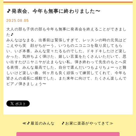
🎵発表会、今年も無事に終わりました〜
2025.08.05
大人の部も子供の部も今年も無事に発表会を終えることができまし
た🎵
みんなはなまる。出番前は緊張しすぎて、レッスンの時の元気はど
こえやら笑 顔がちがーう。いつものニコニコを取り戻してもら
い、いざ本番。みんな堂々たるものでした。ドキドキしたけど楽し
かった、気持ちよく弾けた、嬉しい言葉をたくさんいただいて、思
い出すたびニヤニヤが止まらない私。弾き終わって先生のもとへ戻
る表情、みんな最高でした。自分で選んだいつもよりちょーっと難
しいけど楽しい曲、何ヶ月も良く頑張って練習してくれて、今年も
皆さんの成長に感動でした。また来年に向けて、たくさん楽しんで
ピアノ弾きましょう〜
≪
🎵最近のみんな
🎵お家に楽器がやってきて
≫