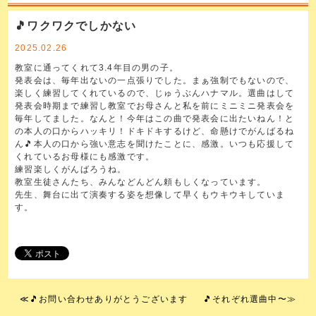
🎵ワクワクでしかない
2025.02.26
教室に通ってくれて3.4年目の男の子。
発表会は、毎年出ないの一点張りでした。まぁ強制でもないので、
楽しく練習してくれているので、じゅうぶんハナマル。選曲はして
発表会時期まで練習し教室でお母さんと私を前にミニミニ発表会を
毎年してました。なんと！今年はこの曲で発表会に出たいねん！と
の本人の口からハッキリ！ドキドキするけど、命懸けでがんばるね
ん🎵本人の口から強い意志を聞けたことに、感激。いつも応援して
くれているお母様にも感激です。
練習楽しくがんばろうね。
教室生徒さんたち、みんなどんどん頼もしくなっています。
先生、舞台に出て演奏する姿を想像して早くもウキウキしていま
す。
≪
🎵お問い合わせありがとうございます
🎵それぞれ選曲中〜
≫