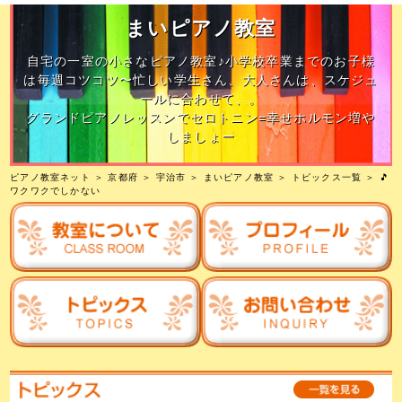
まいピアノ教室
自宅の一室の小さなピアノ教室♪小学校卒業までのお子様
は毎週コツコツ〜忙しい学生さん、大人さんは、スケジュ
ールに合わせて、。
グランドピアノレッスンでセロトニン=幸せホルモン増や
しましょー
ピアノ教室ネット
＞
京都府
＞
宇治市
＞
まいピアノ教室
＞
トピックス一覧
＞ 🎵
ワクワクでしかない