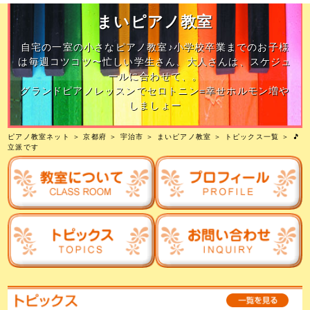
まいピアノ教室
自宅の一室の小さなピアノ教室♪小学校卒業までのお子様
は毎週コツコツ〜忙しい学生さん、大人さんは、スケジュ
ールに合わせて、。
グランドピアノレッスンでセロトニン=幸せホルモン増や
しましょー
ピアノ教室ネット
＞
京都府
＞
宇治市
＞
まいピアノ教室
＞
トピックス一覧
＞ 🎵
立派です