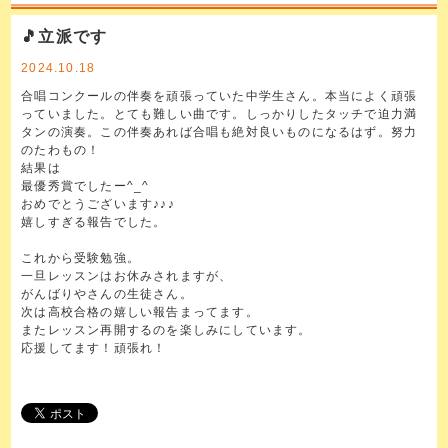
🎵立派です
2024.10.18
合唱コンクールの伴奏を頑張っていた中学生さん。本当によく頑張
っていました。とても難しい曲です。しっかりしたタッチで迫力満
タンの演奏。この伴奏あれば合唱も絶対良いものになるはず。努力
のたわもの！
結果は
最優秀賞でしたー^_^
おめでとうございます♪♪♪
嬉しすぎる報告でした。
これから受験勉強。
一旦レッスンはお休みされますが、
がんばりやさんの生徒さん。
次は高校合格の嬉しい報告まってます。
またレッスン再開するのを楽しみにしています。
応援してます！頑張れ！