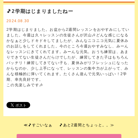
🎵2学期はじまりましたねー
2024.08.30
2学期はじまりました。お盆から2週間レッスンをおやすみにしてい
ました。今週は久々レッスンの生徒さんが沢山🎶どんな感じになる
かなぁと少しドキドキしてましたが、みんなニコニコ元気に夏休み
のお話しをしてくれました。今のところ今週おやすみなし、みーん
なレッスンにきてくれてます。みーんな元気。おうち練習は、あま
りできてない生徒さんだらけでしたが、練習してきた子はもちろん
バッチリ！練習してきてない子も、夏休みがリフレッシュになった
からなのか、少し上手になって、レッスンの集中力が上がって、み
んな積極的に弾いてくれます。たくさん遊んで元気いっぱい！2学
期、幸先良好です。
この先楽しみです🎶
≪
🎵すごいなぁ
🎵あと2週間とちょっと。。
≫