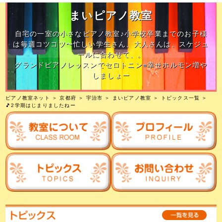
まいピアノ教室
自宅の一室の小さなピアノ教室♪小学校卒業までのお子様
は毎週コツコツ〜忙しい学生さん、大人さんは、スケジュ
ールに合わせて、。
グランドピアノレッスンでセロトニン=幸せホルモン増や
しましょー
ピアノ教室ネット
＞
京都府
＞
宇治市
＞
まいピアノ教室
＞
トピックス一覧
＞
🎵2学期はじまりましたねー