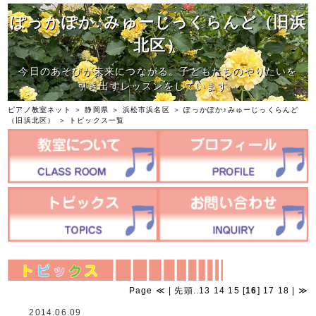
ぽっかぽか♪みゅーじっくらんど（旧浜
北区）
今日のあそびが未来につながる。子どもたちのやりたいを
引き出すレッスンをしています。
ピアノ教室ネット
＞
静岡県
＞
浜松市浜名区
＞
ぽっかぽか♪みゅーじっくらんど
（旧浜北区）
＞ トピックス一覧
Page
≪
|
先頭
..
13
14
15
[
16
]
17
18
|
≫
2014.06.09