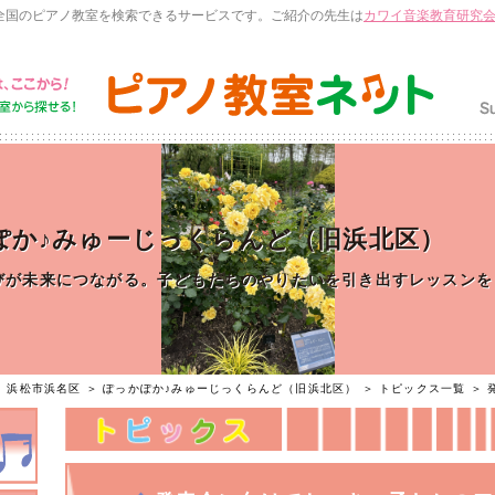
全国のピアノ教室を検索できるサービスです。ご紹介の先生は
カワイ音楽教育研究
ぽか♪みゅーじっくらんど（旧浜北区）
びが未来につながる。子どもたちのやりたいを引き出すレッスンを
＞
浜松市浜名区
＞
ぽっかぽか♪みゅーじっくらんど（旧浜北区）
＞
トピックス一覧
＞ 