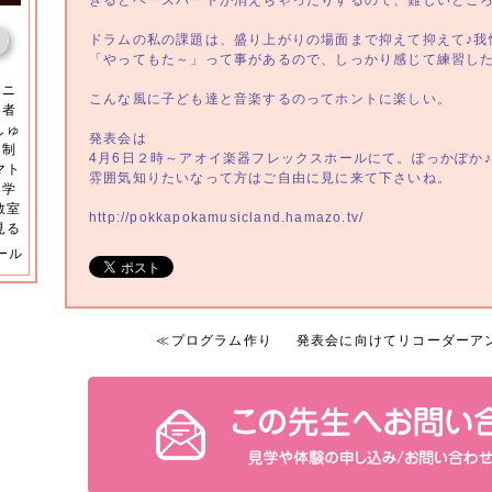
ぎるとベースパートが消えちゃったりするので、難しいとこ
ドラムの私の課題は、盛り上がりの場面まで抑えて抑えて♪我
「やってもた～」って事があるので、しっかり感じて練習し
アニ
こんな風に子ども達と音楽するのってホントに楽しい。
奏者
しゅ
発表会は
同制
4月6日２時～アオイ楽器フレックスホールにて。ぽっかぽか
マト
雰囲気知りたいなって方はご自由に見に来て下さいね。
楽学
教室
http://pokkapokamusicland.hamazo.tv/
見る
ール
≪
プログラム作り
発表会に向けてリコーダーア