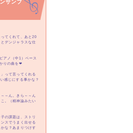
ンサンブ
ってくれて、あと20
っとデンジャラスな仕
ピアノ（中1）ベース
かりの曲を❤
！」って言ってくれる
軽い感じにする事かな？
ら～～ん。きら～～ん
そこ。（精神論みたい
つ子の課題は、ストリ
ランスでうまく出せる
得かな？あまりつけす