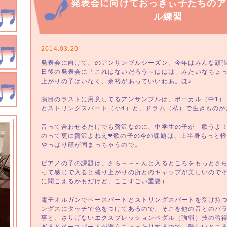
発表会に向けておっきぃ子たちのア
ル練習
2014.03.20
発表会に向けて、のアンサンブルシーズン。今年はみんな頑張
日後の発表会に「これはないだろう～ははは」みたいなちょ
上がりの子はいなく、余裕があっていいわあ。ほ♪
演目のラストに用意してるアンサンブルは、ボーカル（中1）
とストリングスパート（小4）と、ドラム（私）で生きものが
音って合わせるだけでも贅沢なのに、中学生の子が「歌うよ
のって更に贅沢よねえ❤歌の子の今の課題は、上半身もっと
やっぱり顔が固まっちゃうので。
ピアノの子の課題は、さら～～～んと入るところをもっとさ
って感じで入ると盛り上がりの所とのギャップが美しいので
に聞こえるかもだけど、ここすごい重要）
電子オルガンでベースパートとストリングスパートを受け持
ングスにタッチで色をつけてあるので、そこを他の音とのバ
事と、さりげないエクスプレッションペダル（強弱）技の習