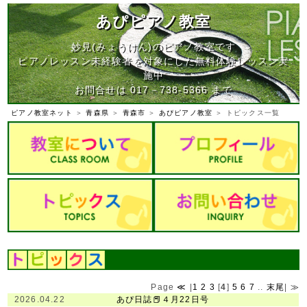
あぴピアノ教室
妙見(みょうけん)のピアノ教室です
ピアノレッスン未経験者を対象にした無料体験レッスン実
施中
お問合せは 017－738-5366 まで
ピアノ教室ネット
＞
青森県
＞
青森市
＞
あぴピアノ教室
＞ トピックス一覧
Page
≪
|
1
2
3
[
4
]
5
6
7
..
末尾
|
≫
2026.04.22
あぴ日誌📕４月22日号