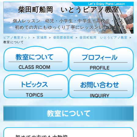
柴田町船岡 いとうピアノ教室
個人レッスン 幼児・小学生・中学生・高校生・大人
初めての方にもゆっくり丁寧にレッスンいたします
ピアノ教室ネット
＞
宮城県
＞
柴田郡柴田町
＞
柴田町船岡 いとうピアノ教室
＞
教室について