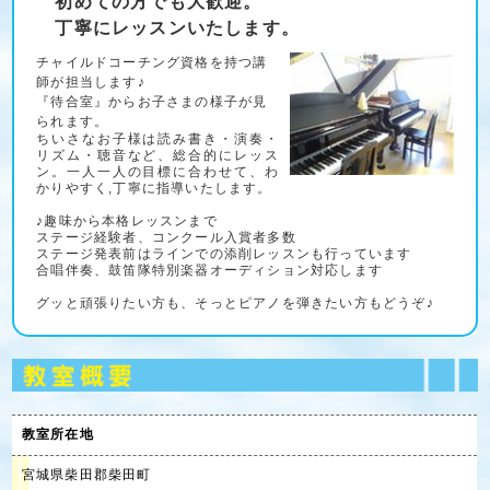
初めての方でも大歓迎。
丁寧にレッスンいたします。
チャイルドコーチング資格を持つ講
師が担当します♪
『待合室』からお子さまの様子が見
られます。
ちいさなお子様は読み書き・演奏・
リズム・聴音など、総合的にレッス
ン。一人一人の目標に合わせて、わ
かりやすく,丁寧に指導いたします。
♪趣味から本格レッスンまで
ステージ経験者、コンクール入賞者多数
ステージ発表前はラインでの添削レッスンも行っています
合唱伴奏、鼓笛隊特別楽器オーディション対応します
グッと頑張りたい方も、そっとピアノを弾きたい方もどうぞ♪
教室所在地
宮城県柴田郡柴田町