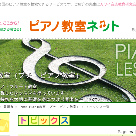
全国のピアノ教室を検索できるサービスです。ご紹介の先生は
カワイ音楽教育研究
iano教室（プチ ピアノ教室）
アノ・フルート教室
重視したレッスンを行っています
持ちを大切に基礎を身につけ《音楽を一生の友》に♪
＞
鹿嶋市
＞
Petit Piano教室（プチ ピアノ教室）
＞ トピックス一覧
Page
≪