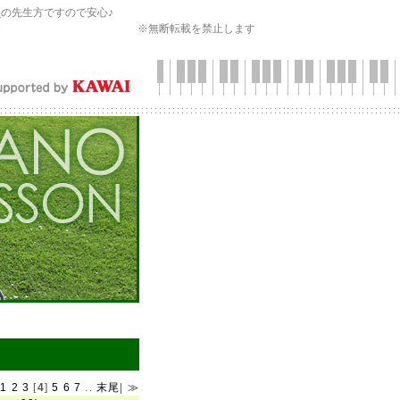
会
の先生方ですので安心♪
※無断転載を禁止します
|
1
2
3
[
4
]
5
6
7
..
末尾
|
≫