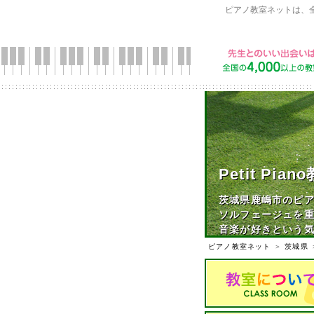
ピアノ教室ネットは、
Petit P
茨城県鹿嶋市のピ
ソルフェージュを
音楽が好きという気
ピアノ教室ネット
＞
茨城県