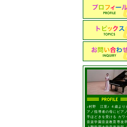
♪村野 江里♪ ４歳より
アノ指導者の母にピア
手ほどきを受ける カワ
音楽学園音楽教育専攻