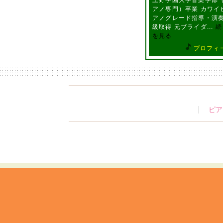
上野学園大学音楽学部
アノ専門）卒業 カワイ
アノグレード指導・演奏
級取得 元ブライダ...
続
を見る
プロフィ
ピア