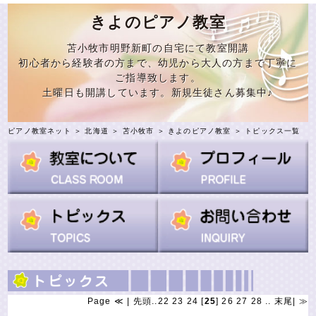
きよのピアノ教室
苫小牧市明野新町の自宅にて教室開講
初心者から経験者の方まで、幼児から大人の方まで丁寧に
ご指導致します。
土曜日も開講しています。新規生徒さん募集中♪
ピアノ教室ネット
＞
北海道
＞
苫小牧市
＞
きよのピアノ教室
＞ トピックス一覧
Page
≪
|
先頭
..
22
23
24
[
25
]
26
27
28
..
末尾
|
≫