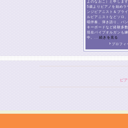
よのなおこ）と申しま
5歳よりピアノを始めラ
ンジピアニスト＆ブラ
ルピアニストなどソロ
唱伴奏、弾き語り、バ
キーボードなど経験多
現在パイプオルガンも
中。...
続きを見る
プロフィ
ピア