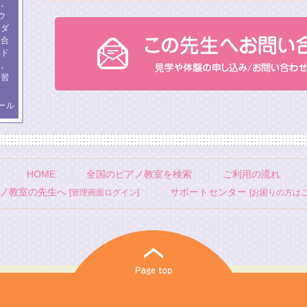
す。
ウ
イダ
、合
ンド
数。
練習
ール
HOME
全国のピアノ教室を検索
ご利用の流れ
ノ教室の先生へ
サポートセンター
[管理画面ログイン]
[お困りの方はこ