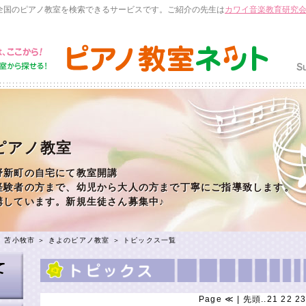
全国のピアノ教室を検索できるサービスです。ご紹介の先生は
カワイ音楽教育研究
ピアノ教室
野新町の自宅にて教室開講
経験者の方まで、幼児から大人の方まで丁寧にご指導致します。
講しています。新規生徒さん募集中♪
＞
苫小牧市
＞
きよのピアノ教室
＞ トピックス一覧
Page
≪
|
先頭
..
21
22
2