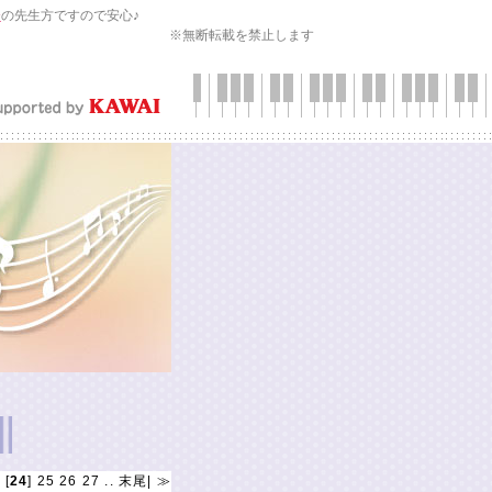
会
の先生方ですので安心♪
※無断転載を禁止します
3
[
24
]
25
26
27
..
末尾
|
≫