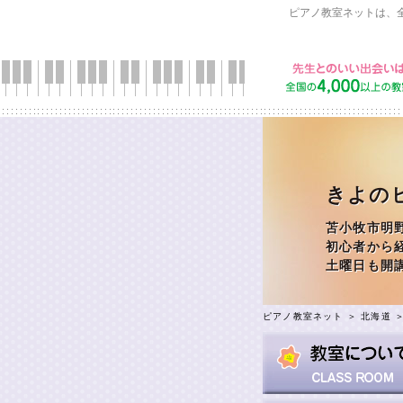
ピアノ教室ネットは、
きよの
苫小牧市明
初心者から
土曜日も開
ピアノ教室ネット
＞
北海道