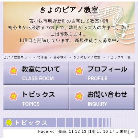
きよのピアノ教室
苫小牧市明野新町の自宅にて教室開講
初心者から経験者の方まで、幼児から大人の方まで丁寧に
ご指導致します。
土曜日も開講しています。新規生徒さん募集中♪
ピアノ教室ネット
＞
北海道
＞
苫小牧市
＞
きよのピアノ教室
＞ トピックス一覧
Page
≪
|
先頭
..
11
12
13
[
14
]
15
16
17
..
末尾
|
≫