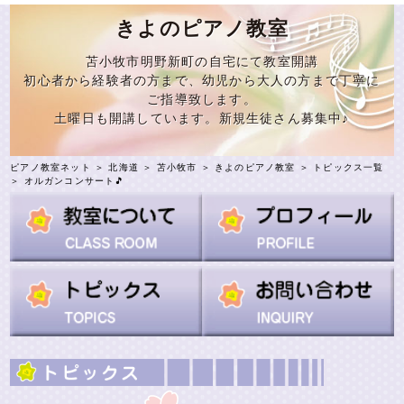
きよのピアノ教室
苫小牧市明野新町の自宅にて教室開講
初心者から経験者の方まで、幼児から大人の方まで丁寧に
ご指導致します。
土曜日も開講しています。新規生徒さん募集中♪
ピアノ教室ネット
＞
北海道
＞
苫小牧市
＞
きよのピアノ教室
＞
トピックス一覧
＞ オルガンコンサート🎵