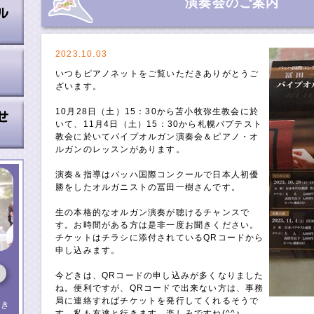
演奏会のご案内
2023.10.03
いつもピアノネットをご覧いただきありがとうご
ざいます。
10月28日（土）15：30から苫小牧弥生教会に於
いて、11月4日（土）15：30から札幌バプテスト
教会に於いてパイプオルガン演奏会＆ピアノ・オ
ルガンのレッスンがあります。
演奏＆指導はバッハ国際コンクールで日本人初優
勝をしたオルガニストの冨田一樹さんです。
生の本格的なオルガン演奏が聴けるチャンスで
す。お時間がある方は是非一度お聞きください。
チケットはチラシに添付されているQRコードから
申し込みます。
今どきは、QRコードの申し込みが多くなりました
ね。便利ですが、QRコードで出来ない方は、事務
局に連絡すればチケットを発行してくれるそうで
（き
す。私も友達と行きます。楽しみですね(^^♪