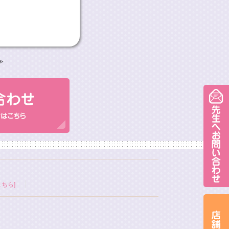
≫
ちら]