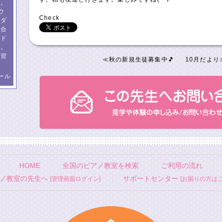
す。
ウ
Check
イダ
、合
ンド
数。
練習
≪
秋の新規生徒募集中🎵
10月だより
ール
HOME
全国のピアノ教室を検索
ご利用の流れ
ノ教室の先生へ
サポートセンター
[管理画面ログイン]
[お困りの方はこ