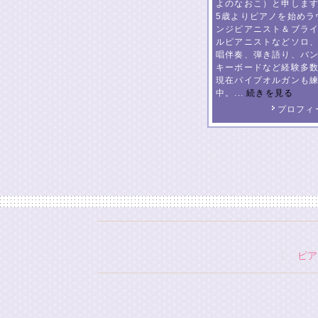
よのなおこ）と申しま
5歳よりピアノを始めラ
ンジピアニスト＆ブラ
ルピアニストなどソロ
唱伴奏、弾き語り、バ
キーボードなど経験多
現在パイプオルガンも
中。...
続きを見る
プロフィ
ピア