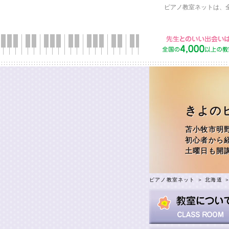
ピアノ教室ネットは、
きよの
苫小牧市明
初心者から
土曜日も開
ピアノ教室ネット
＞
北海道