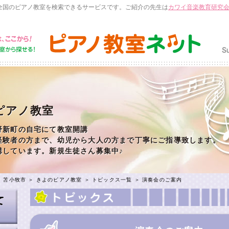
全国のピアノ教室を検索できるサービスです。ご紹介の先生は
カワイ音楽教育研究
ピアノ教室
野新町の自宅にて教室開講
経験者の方まで、幼児から大人の方まで丁寧にご指導致します。
講しています。新規生徒さん募集中♪
＞
苫小牧市
＞
きよのピアノ教室
＞
トピックス一覧
＞ 演奏会のご案内