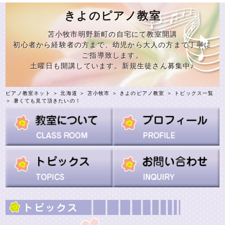
きよのピアノ教室
苫小牧市明野新町の自宅にて教室開講
初心者から経験者の方まで、幼児から大人の方まで丁寧に
ご指導致します。
土曜日も開講しています。新規生徒さん募集中♪
ピアノ教室ネット
＞
北海道
＞
苫小牧市
＞
きよのピアノ教室
＞
トピックス一覧
＞ 暑くても見て頂きたいの！