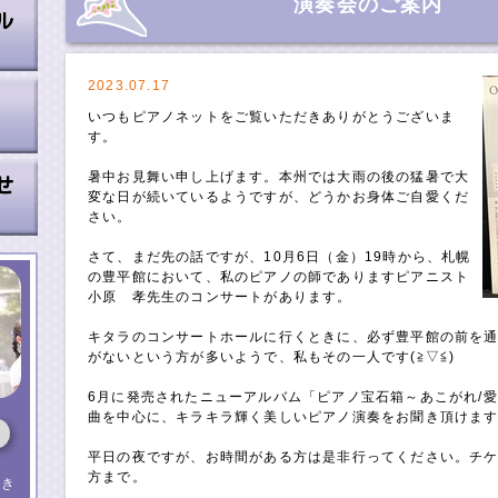
演奏会のご案内
2023.07.17
いつもピアノネットをご覧いただきありがとうございま
す。
暑中お見舞い申し上げます。本州では大雨の後の猛暑で大
変な日が続いているようですが、どうかお身体ご自愛くだ
さい。
さて、まだ先の話ですが、10月6日（金）19時から、札幌
の豊平館において、私のピアノの師でありますピアニスト
小原 孝先生のコンサートがあります。
キタラのコンサートホールに行くときに、必ず豊平館の前を
がないという方が多いようで、私もその一人です(≧▽≦)
6月に発売されたニューアルバム「ピアノ宝石箱～あこがれ/
曲を中心に、キラキラ輝く美しいピアノ演奏をお聞き頂けま
平日の夜ですが、お時間がある方は是非行ってください。チ
方まで。
（き