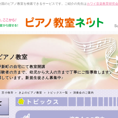
全国のピアノ教室を検索できるサービスです。ご紹介の先生は
カワイ音楽教育研究
ピアノ教室
野新町の自宅にて教室開講
経験者の方まで、幼児から大人の方まで丁寧にご指導致します。
講しています。新規生徒さん募集中♪
＞
苫小牧市
＞
きよのピアノ教室
＞
トピックス一覧
＞ 演奏会のご案内