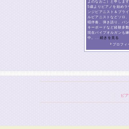
よのなおこ）と申しま
5歳よりピアノを始めラ
ンジピアニスト＆ブラ
ルピアニストなどソロ
唱伴奏、弾き語り、バ
キーボードなど経験多
現在パイプオルガンも
中。...
続きを見る
プロフィ
ピア