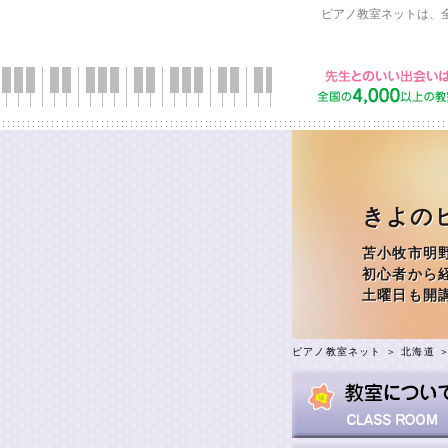
ピアノ教室ネットは、
きよの
苫小牧市明
初心者から
土曜日も開
ピアノ教室ネット
＞
北海道