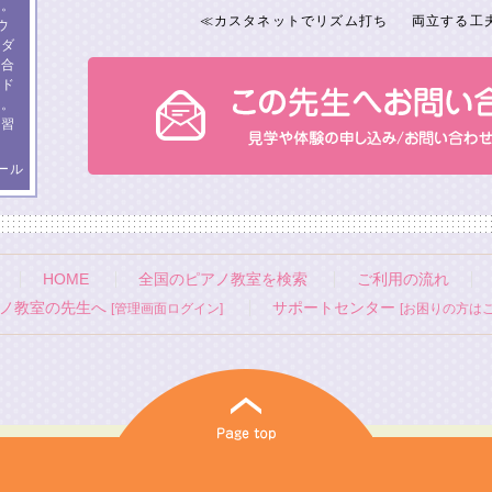
す。
≪
カスタネットでリズム打ち
両立する工夫
ウ
イダ
、合
ンド
数。
練習
ール
HOME
全国のピアノ教室を検索
ご利用の流れ
ノ教室の先生へ
サポートセンター
[管理画面ログイン]
[お困りの方はこ