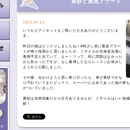
黄砂と緊急アラート
2023.04.14
いつもピアノネットをご覧いただきありがとうございま
す。
昨日の朝はビックリしましたね！8時少し前に緊急アラー
トが鳴り地震かと思いましたが、ミサイルが北海道近海に
着弾予定と出ていて、えー！？って。特に問題はなかった
から良かったですが、もし着弾したならレッスンお休みし
ようかと心配しました。
その後、出かけようと思い車に行ったら、車が黄砂でかな
り汚れていてまたビックリ。スーパーに止めてあった他の車
がついていました。
黄砂は自然現象だから仕方ありませんが、ミサイルはいい加
鮮！
（き