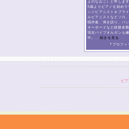
よのなおこ）と申しま
5歳よりピアノを始めラ
ンジピアニスト＆ブラ
ルピアニストなどソロ
唱伴奏、弾き語り、バ
キーボードなど経験多
現在パイプオルガンも
中。...
続きを見る
プロフィ
ピア