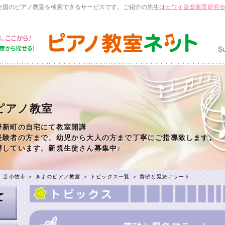
全国のピアノ教室を検索できるサービスです。ご紹介の先生は
カワイ音楽教育研究
ピアノ教室
野新町の自宅にて教室開講
経験者の方まで、幼児から大人の方まで丁寧にご指導致します。
講しています。新規生徒さん募集中♪
＞
苫小牧市
＞
きよのピアノ教室
＞
トピックス一覧
＞ 黄砂と緊急アラート