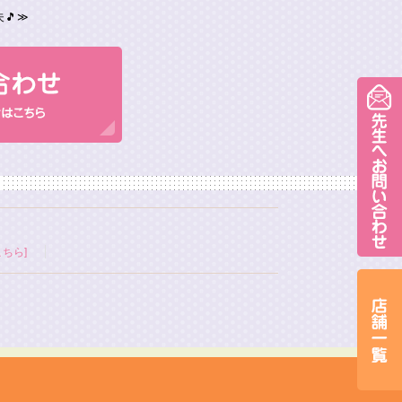
🎵
≫
ちら]