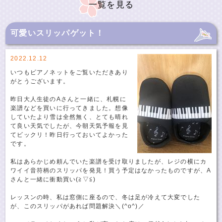
一覧を見る
可愛いスリッパゲット！
2022.12.12
いつもピアノネットをご覧いただきあり
がとうございます。
昨日大人生徒のAさんと一緒に、札幌に
楽譜などを買いに行ってきました。想像
していたより雪は全然無く、とても晴れ
て良い天気でしたが、今朝天気予報を見
てビックリ！昨日行っておいてよかった
です。
私はあらかじめ頼んでいた楽譜を受け取りましたが、レジの横にカ
ワイイ音符柄のスリッパを発見！買う予定はなかったものですが、A
さんと一緒に衝動買い(≧▽≦)
レッスンの時、私は窓側に座るので、冬は足が冷えて大変でした
が、このスリッパがあれば問題解決＼(^o^)／