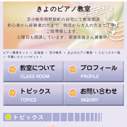
きよのピアノ教室
苫小牧市明野新町の自宅にて教室開講
初心者から経験者の方まで、幼児から大人の方まで丁寧に
ご指導致します。
土曜日も開講しています。新規生徒さん募集中♪
ピアノ教室ネット
＞
北海道
＞
苫小牧市
＞
きよのピアノ教室
＞
トピックス一覧
＞ 可愛いスリッパゲット！