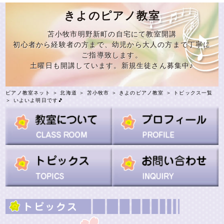
きよのピアノ教室
苫小牧市明野新町の自宅にて教室開講
初心者から経験者の方まで、幼児から大人の方まで丁寧に
ご指導致します。
土曜日も開講しています。新規生徒さん募集中♪
ピアノ教室ネット
＞
北海道
＞
苫小牧市
＞
きよのピアノ教室
＞
トピックス一覧
＞ いよいよ明日です🎵