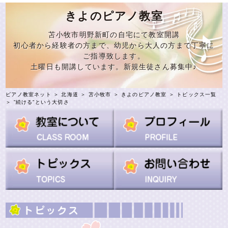
きよのピアノ教室
苫小牧市明野新町の自宅にて教室開講
初心者から経験者の方まで、幼児から大人の方まで丁寧に
ご指導致します。
土曜日も開講しています。新規生徒さん募集中♪
ピアノ教室ネット
＞
北海道
＞
苫小牧市
＞
きよのピアノ教室
＞
トピックス一覧
＞ ”続ける”という大切さ