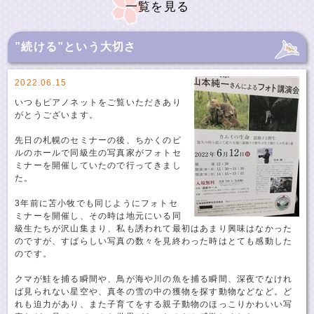
一覧を見る
”続ける”という大切さ
2022.06.15
いつもピアノネットをご覧いただきあり
がとうございます。
先日の札幌のセミナーの後、ちかくのビ
ルのホールで同級生の写真家がフォトセ
ミナーを開催していたので行ってきまし
た。
3年前に苫小牧でも同じようにフォトセ
ミナーを開催し、その時は地元にいる同
級生たちが沢山集まり、私も誘われて最初はあまり興味はなかった
のですが、すばらしい写真の数々を見終わった時はとても感動した
のです。
クマが鮭を捕る瞬間や、鳥が海や川の魚を捕る瞬間、深夜でなけれ
ば見られない星空や、真冬の雪の中の獲物を探す動物などなど。ど
れも迫力があり、また子育てをする親子動物のほっこりかわいい写