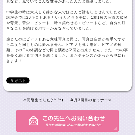
真など、見ていてこんな世界があったんだと感激しました。
中学生の時は大人しく静かな人でほとんど話もしませんでしたが、
講演会では20キロもあるというカメラを手に、1枚1枚の写真の状況
や背景、苦労エピソード、時々笑わせるエピソードなど、自分の好
きなことを続けるパワーがみなぎっていました。
感じたのはピアノもある意味写真と同じ。写真は自然が相手ですか
ら二度と同じものは撮れません。ピアノも弾く場所、ピアノの種
類、その日の体調などで同じ演奏が2回と出来ません。また一つの事
を長く続ける大切さを感じました。またチャンスがあったら見に行
きます！
≪
同級生でした(*^-^*)
今月3回目のセミナー
≫