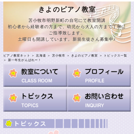
きよのピアノ教室
苫小牧市明野新町の自宅にて教室開講
初心者から経験者の方まで、幼児から大人の方まで丁寧に
ご指導致します。
土曜日も開講しています。新規生徒さん募集中♪
ピアノ教室ネット
＞
北海道
＞
苫小牧市
＞
きよのピアノ教室
＞
トピックス一覧
＞ 新一年生がんばれー！