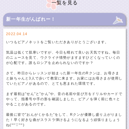
一覧を見る
新一年生がんばれー！
2022.04.14
いつもピアノネットをご覧いただきありがとうございます。
気温は低くて肌寒いですが、今日も晴れて良いお天気ですね。毎日
のニュースを見て、ウクライナ情勢がますますひどくなっていくの
が心配です。誰もロシアを止められないのですか？
さて、昨日からレッスンが始まった新一年生のRクンは、お母さま
と妹ちゃんと3人で歩いて教室に来ます。お家にはお母さまが使用し
ていたピアノがあるので、とても恵まれた環境です。
まず最初は”せん”と”かん”や、音の名前や並び方をドリルやカードで
やって、指番号や手の形を確認しました。ピアノを弾く前に色々と
やることがあるのです。
最後に皆で”おんがくかるた”をして、Rクンが優勝し盛り上がりまし
た！早く好きな曲がスラスラ弾けるようになるよう頑張りましょう
ね(*^▽^*)