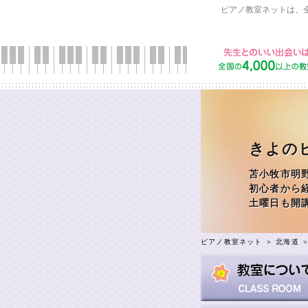
ピアノ教室ネットは、
きよの
苫小牧市明
初心者から
土曜日も開
ピアノ教室ネット
＞
北海道