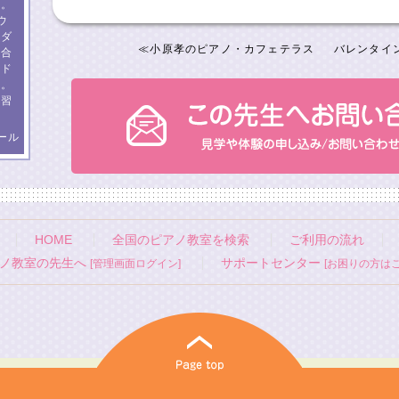
す。
ウ
イダ
≪
小原孝のピアノ・カフェテラス
バレンタイン
、合
ンド
数。
練習
ール
HOME
全国のピアノ教室を検索
ご利用の流れ
ノ教室の先生へ
サポートセンター
[管理画面ログイン]
[お困りの方はこ