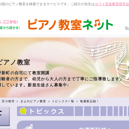
全国のピアノ教室を検索できるサービスです。ご紹介の先生は
カワイ音楽教育研究
ピアノ教室
野新町の自宅にて教室開講
経験者の方まで、幼児から大人の方まで丁寧にご指導致します。
講しています。新規生徒さん募集中♪
＞
苫小牧市
＞
きよのピアノ教室
＞
トピックス一覧
＞ 毎週新記録！