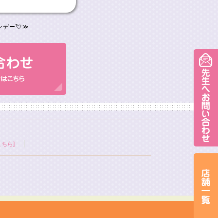
デー💘
≫
ちら]