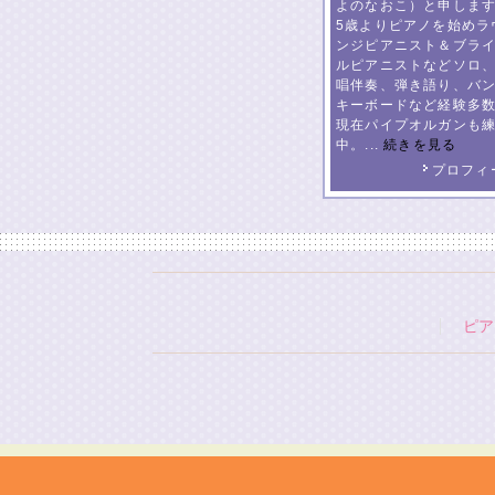
よのなおこ）と申しま
5歳よりピアノを始めラ
ンジピアニスト＆ブラ
ルピアニストなどソロ
唱伴奏、弾き語り、バ
キーボードなど経験多
現在パイプオルガンも
中。...
続きを見る
プロフィ
ピア