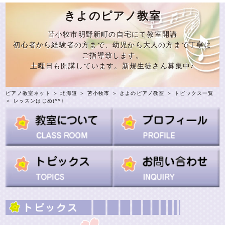
きよのピアノ教室
苫小牧市明野新町の自宅にて教室開講
初心者から経験者の方まで、幼児から大人の方まで丁寧に
ご指導致します。
土曜日も開講しています。新規生徒さん募集中♪
ピアノ教室ネット
＞
北海道
＞
苫小牧市
＞
きよのピアノ教室
＞
トピックス一覧
＞ レッスンはじめ(^^♪