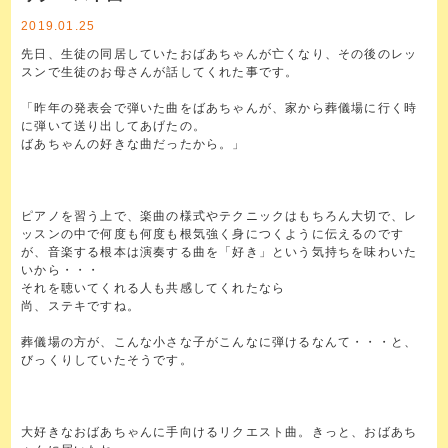
2019.01.25
先日、生徒の同居していたおばあちゃんが亡くなり、その後のレッ
スンで生徒のお母さんが話してくれた事です。
「昨年の発表会で弾いた曲をばあちゃんが、家から葬儀場に行く時
に弾いて送り出してあげたの。
ばあちゃんの好きな曲だったから。」
ピアノを習う上で、楽曲の様式やテクニックはもちろん大切で、レ
ッスンの中で何度も何度も根気強く身につくように伝えるのです
が、音楽する根本は演奏する曲を「好き」という気持ちを味わいた
いから・・・
それを聴いてくれる人も共感してくれたなら
尚、ステキですね。
葬儀場の方が、こんな小さな子がこんなに弾けるなんて・・・と、
びっくりしていたそうです。
大好きなおばあちゃんに手向けるリクエスト曲。きっと、おばあち