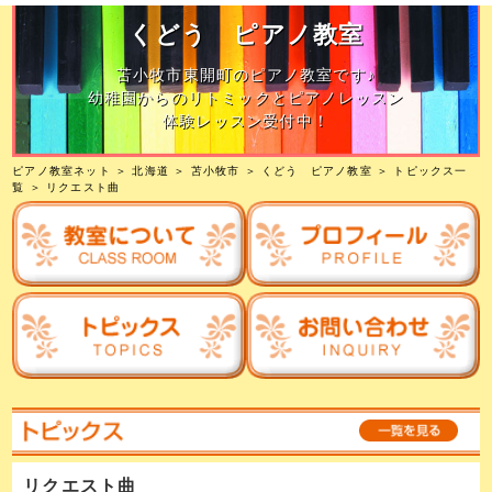
くどう ピアノ教室
苫小牧市東開町のピアノ教室です♪
幼稚園からのリトミックとピアノレッスン
体験レッスン受付中！
ピアノ教室ネット
＞
北海道
＞
苫小牧市
＞
くどう ピアノ教室
＞
トピックス一
覧
＞ リクエスト曲
リクエスト曲