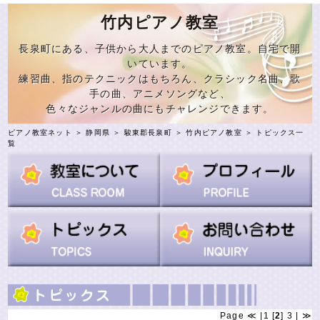
竹内ピアノ教室
長泉町にある、子供から大人までのピアノ教室。自宅で開
いています。
練習曲、指のテクニックはもちろん、クラシック名曲、歌
手の曲、アニメソングなど、
色々なジャンルの曲にもチャレンジできます。
ピアノ教室ネット
＞
静岡県
＞
駿東郡長泉町
＞
竹内ピアノ教室
＞ トピックス一
覧
Page
≪
|
1
[
2
]
3
|
≫