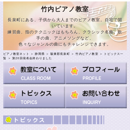
竹内ピアノ教室
長泉町にある、子供から大人までのピアノ教室。自宅で開
いています。
練習曲、指のテクニックはもちろん、クラシック名曲、歌
手の曲、アニメソングなど、
色々なジャンルの曲にもチャレンジできます。
ピアノ教室ネット
＞
静岡県
＞
駿東郡長泉町
＞
竹内ピアノ教室
＞
トピックス一
覧
＞ 第20回発表会終わりました