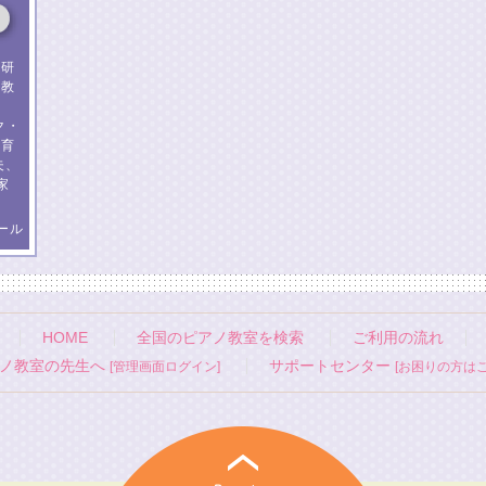
楽研
楽教
科
ク・
教育
夫、
家
ール
HOME
全国のピアノ教室を検索
ご利用の流れ
ノ教室の先生へ
サポートセンター
[管理画面ログイン]
[お困りの方はこ