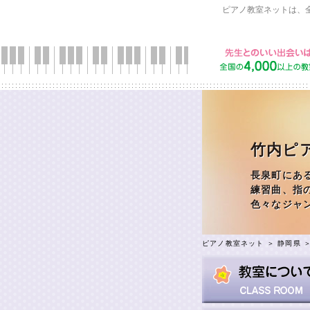
ピアノ教室ネットは、
竹内ピ
長泉町にあ
練習曲、指
色々なジャ
ピアノ教室ネット
＞
静岡県