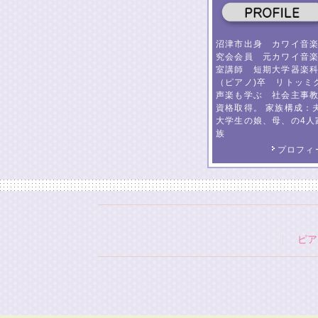
沼津市出身 カワイ音
究会会員 元カワイ音
室講師 短期大学器楽
（ピアノ)卒 リトッミ
声楽も学ぶ 社会主事
資格取得。 家族構成：
大学生の娘、母、の4人
族
プロフィ
ピア