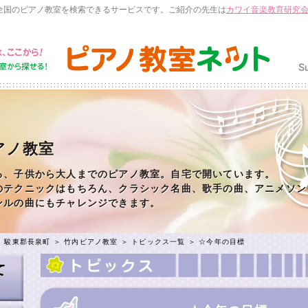
全国のピアノ教室を検索できるサービスです。ご紹介の先生は
カワイ音楽教育研究
アノ教室
る、子供から大人までのピアノ教室。自宅で開いています。
のテクニックはもちろん、クラシック名曲、歌手の曲、アニメソン
ンルの曲にもチャレンジできます。
＞
駿東郡長泉町
＞
竹内ピアノ教室
＞
トピックス一覧
＞ ☆今年の目標