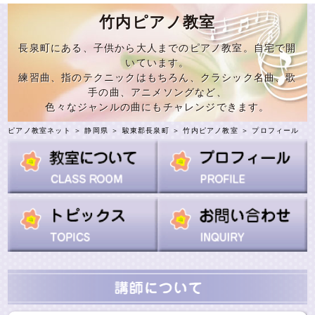
竹内ピアノ教室
長泉町にある、子供から大人までのピアノ教室。自宅で開
いています。
練習曲、指のテクニックはもちろん、クラシック名曲、歌
手の曲、アニメソングなど、
色々なジャンルの曲にもチャレンジできます。
ピアノ教室ネット
＞
静岡県
＞
駿東郡長泉町
＞
竹内ピアノ教室
＞ プロフィール