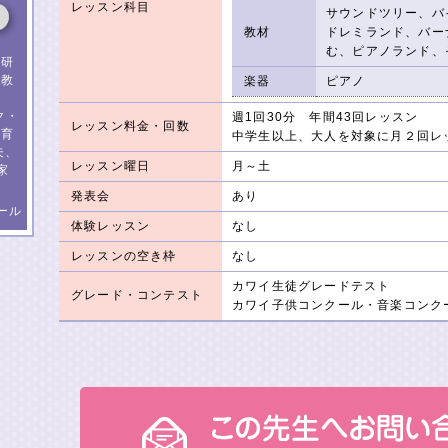
レッスン科目
サウンドツリー、バ
教材
ドレミランド、バー
む、ピアノランド、
楽研
楽教
楽器
ピアノ
科
ク・
週1回30分 年間43回レッスン
レッスン料金・回数
教育
中学生以上、大人を対象に月２回レ
夫、
レッスン曜日
月～土
家
発表会
あり
ール
体験レッスン
なし
レッスンの空き枠
なし
カワイ生徒グレードテスト
グレード・コンテスト
カワイ子供コンクール・音楽コンク