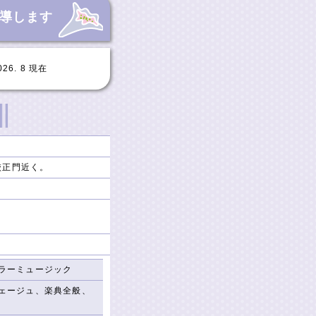
導します
. 8 現在
校正門近く。
ラーミュージック
ェージュ、楽典全般、