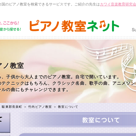
全国のピアノ教室を検索できるサービスです。ご紹介の先生は
カワイ音楽教育研究
アノ教室
る、子供から大人までのピアノ教室。自宅で開いています。
のテクニックはもちろん、クラシック名曲、歌手の曲、アニメソン
ンルの曲にもチャレンジできます。
＞
駿東郡長泉町
＞
竹内ピアノ教室
＞ 教室について