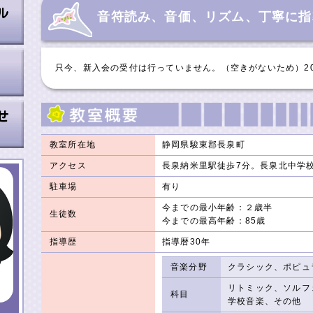
音符読み、音価、リズム、丁寧に指
只今、新入会の受付は行っていません。（空きがないため）2026
教室所在地
静岡県駿東郡長泉町
アクセス
長泉納米里駅徒歩7分。長泉北中学
駐車場
有り
今までの最小年齢：２歳半
生徒数
今までの最高年齢：85歳
指導歴
指導暦30年
音楽分野
クラシック、ポピュ
リトミック、ソルフ
科目
学校音楽、その他