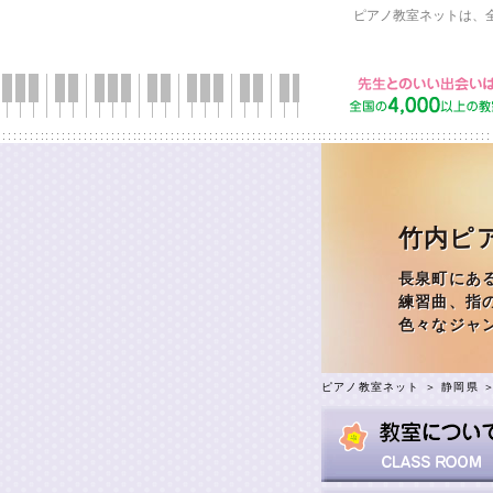
ピアノ教室ネットは、
竹内ピ
長泉町にあ
練習曲、指
色々なジャ
ピアノ教室ネット
＞
静岡県