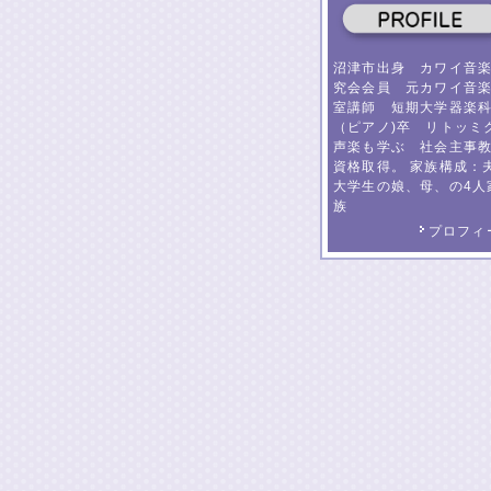
沼津市出身 カワイ音
究会会員 元カワイ音
室講師 短期大学器楽
（ピアノ)卒 リトッミ
声楽も学ぶ 社会主事
資格取得。 家族構成：
大学生の娘、母、の4人
族
プロフィ