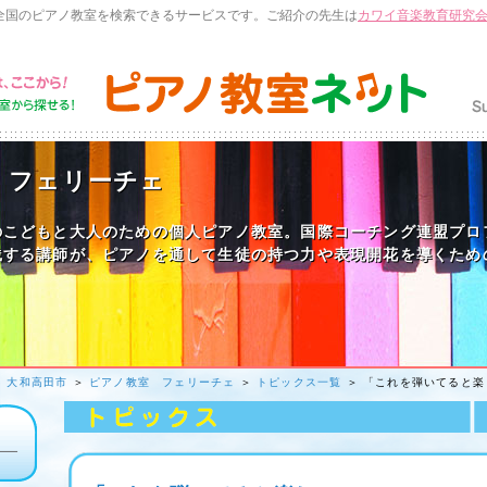
全国のピアノ教室を検索できるサービスです。ご紹介の先生は
カワイ音楽教育研究
 フェリーチェ
のこどもと大人のための個人ピアノ教室。国際コーチング連盟プロ
践する講師が、ピアノを通して生徒の持つ力や表現開花を導くため
＞
大和高田市
＞
ピアノ教室 フェリーチェ
＞
トピックス一覧
＞ 「これを弾いてると楽