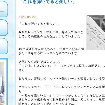
「これを弾いてると楽しい」
2026.05.23
「これを弾いてると楽しい！」
今朝のレッスンで、中間テストを終えてホッと
している高校生の言葉を思い出していました。
40代以降の大人はもちろん、中高生になると弾
きたい曲を中心にレッスンを進めています。
クラシックだけではないので、
「この曲、好き♪楽しい」と、ワクワクする様子を垣間見るこ
せん。
もちろん、苦戦して「ん〜〜〜難しい〜」と苦笑いしている
クラシックでも、「〇〇にチャレンジしたい」とどんどん要
も。
「やるなら厳しいよー」「えーーわかりました！」などとお
感じたことを伝え合って取り組める時間は、私にとっても教
味わうことになって感謝しかありません。