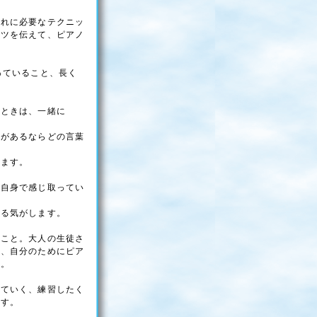
ぞれに必要なテクニッ
コツを伝えて、ピアノ
っていること、長く
たときは、一緒に
詞があるならどの言葉
ります。
が自身で感じ取ってい
出る気がします。
のこと。大人の生徒さ
で、自分のためにピア
る。
していく、練習したく
です。