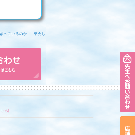
思っているのか
卒会し
ちら]