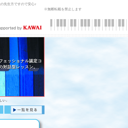
会
の先生方ですので安心♪
※無断転載を禁止します
フェッショナル認定コ
の対話型レッスン。
しい」