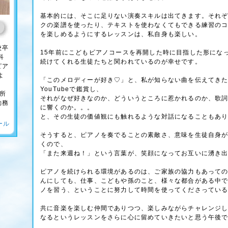
基本的には、そこに足りない演奏スキルは出てきます。それ
クの楽譜を使ったり、テキストを使わなくてもできる練習の
を楽しめるようにするレッスンは、私自身も楽しい。
校卒
15年前にこどもピアノコースを再開した時に目指した形にな
科
続けてくれる生徒たちと関われているのが幸せです。
ピア
よ
「このメロディーが好き♡」と、私が知らない曲を伝えてき
YouTubeで鑑賞し、
所
それがなぜ好きなのか、どういうところに惹かれるのか、歌
勤務
に響くのか。。。
と、その生徒の価値観にも触れるような対話になることもあ
ール
そうすると、ピアノを奏でることの素敵さ、意味を生徒自身
くので、
「また来週ね！」という言葉が、笑顔になってお互いに湧き
ピアノを続けられる環境があるのは、ご家族の協力もあって
んにしても、仕事、こどもや孫のこと、様々な都合がある中
ノを習う、ということに努力して時間を使ってくださってい
共に音楽を楽しむ仲間でありつつ、楽しみながらチャレンジ
なるというレッスンをさらに心に留めていきたいと思う午後