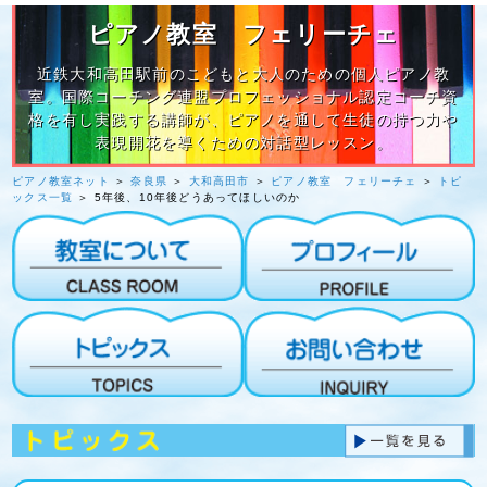
ピアノ教室 フェリーチェ
近鉄大和高田駅前のこどもと大人のための個人ピアノ教
室。国際コーチング連盟プロフェッショナル認定コーチ資
格を有し実践する講師が、ピアノを通して生徒の持つ力や
表現開花を導くための対話型レッスン。
ピアノ教室ネット
＞
奈良県
＞
大和高田市
＞
ピアノ教室 フェリーチェ
＞
トピ
ックス一覧
＞ 5年後、10年後どうあってほしいのか