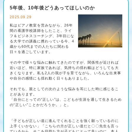
5年後、10年後どうあってほしいのか
2025.09.29
私はピアノ教室を営みながら、26年
間の看護学校講師をしたこと、ライ
フ＆ビジネスコーチング、3年目にな
る大学での講義に携わっている今、4
歳から60代までの人たちに関わる
日々を過ごしています。
その中で様々な悩みに触れてきたのですが、関係性が近ければ
近いほど、特に家族であれば、気持ちの揺れ幅はどうしても大
きくなります。私も2人の我が子を育てながら、いろんな出来事
や自分の感情にも揺れ動く日々もありました。
それでも、親としての次のような悩みを耳にした時に感じるこ
とがあります。
「自分にとっての“正しい”は、こどもが生涯を通して生きるため
の“正しい”ことかだろうか。」と。
「子どもが正しい道に進んでくれることを強く願っているのに
上手くいかない」「こちらの方が正しい道だと〇〇先生も言っ
ているから、そこを目指た方が子どもにとって良いのに、本人