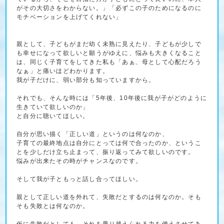
がその大切さをわからない。」「必ずこの子のためになるのに
モチベーションを上げてくれない」
親として、子どもがまだ幼く未熟に見えたり、子どもが少しで
も幸せになって欲しいと願うがゆえに、悩みも大きくなること
は、同じく子育てをしてきた私も「あぁ、母として心配だろう
なぁ」と痛いほどわかります。
我が子だけに、弱い部分も知っていますから。
それでも、そんな時には「5年後、10年後に我が子がどのように
生きていて欲しいのか」
と自分に聴いてほしい。
自分が思い描く「正しい道」というのは何なのか、
子育ての最終地点は自分にとっては何で合ったのか、というこ
とを少しだけ立ち止まって、振り返ってみて欲しいのです。
悩みが出来たその時がチャンスなのです。
そして我が子ともっと話し合ってほしい。
親として正しい道を外れて、失敗だとするのは何なのか。そも
そも失敗とは何なのか。
仮に失敗だとしても、それを乗り越えられる力を備えさせてあ