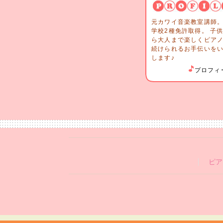
元カワイ音楽教室講師。
学校2種免許取得。 子
ら大人まで楽しくピア
続けられるお手伝いを
します♪
プロフィ
ピア