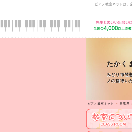
ピアノ教室ネットは、
たかく
みどり市笠
ノの指導い
ピアノ教室ネット
＞
群馬県