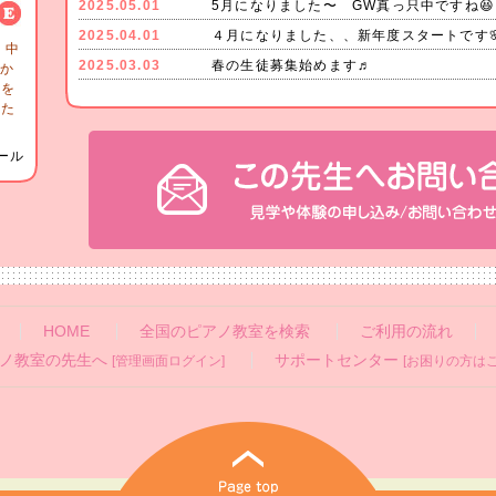
2025.05.01
5月になりました〜 GW真っ只中ですね😆
2025.04.01
４月になりました、、新年度スタートです
 中
2025.03.03
春の生徒募集始めます♬
供か
ノを
いた
ール
HOME
全国のピアノ教室を検索
ご利用の流れ
ノ教室の先生へ
サポートセンター
[管理画面ログイン]
[お困りの方はこ