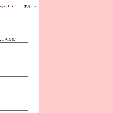
age [
1
]
2
3
4
..
末尾
|
≫
んとの風景