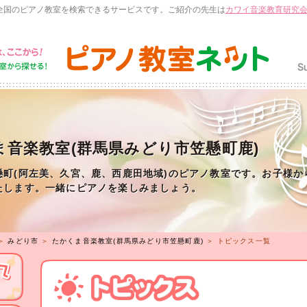
全国のピアノ教室を検索できるサービスです。ご紹介の先生は
カワイ音楽教育研究
ま音楽教室(群馬県みどり市笠懸町鹿)
懸町(阿左美、久宮、鹿、西鹿田地域)のピアノ教室です。お子様か
たします。一緒にピアノを楽しみましょう。
＞
みどり市
＞
たかくま音楽教室(群馬県みどり市笠懸町鹿)
＞ トピックス一覧