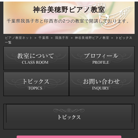
神谷美穂野ピアノ教室
千葉県我孫子市と印西市の2つの教室で開講しております。
ピアノ教室ネット
＞
千葉県
＞
我孫子市
＞
神谷美穂野ピアノ教室
＞ トピックス
一覧