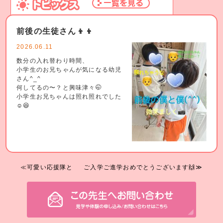
前後の生徒さん👦👦
2026.06.11
数分の入れ替わり時間、
小学生のお兄ちゃんが気になる幼児
さん^_^
何してるの〜？と興味津々🤭
小学生お兄ちゃんは照れ照れでした
☺️😆
≪可愛い応援隊と
ご入学ご進学おめでとうございます🙌≫