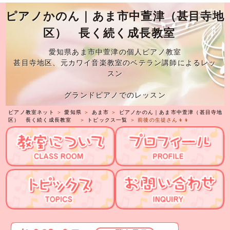
ピアノかのん｜あま市中萱津（甚目寺地
区） 長く続く成長教室
愛知県あま市中萱津の個人ピアノ教室
甚目寺地区、元カワイ音楽教室のベテラン講師によるレッ
スン
グランドピアノでのレッスン
ピアノ教室ネット
＞
愛知県
＞
あま市
＞
ピアノかのん｜あま市中萱津（甚目寺地
区） 長く続く成長教室
＞
トピックス一覧
＞ 前後の生徒さん👦👦