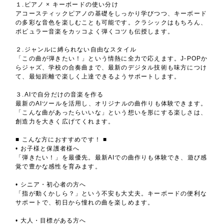
１.ピアノ × キーボードの使い分け
アコースティックピアノの基礎をしっかり学びつつ、キーボード
の多彩な音色を楽しむことも可能です。クラシックはもちろん、
ポピュラー音楽をカッコよく弾くコツも伝授します。
２.ジャンルに縛られない自由なスタイル
「この曲が弾きたい！」という情熱に全力で応えます。J-POPか
らジャズ、学校の合奏曲まで、最新のデジタル技術も味方につけ
て、最短距離で楽しく上達できるようサポートします。
３.AIで自分だけの音楽を作る
最新のAIツールを活用し、オリジナルの曲作りも体験できます。
「こんな曲があったらいいな」という想いを形にする楽しさは、
創造力を大きく広げてくれます。
■ こんな方におすすめです！ ■
• お子様と保護者様へ
「弾きたい！」を最優先。最新AIでの曲作りも体験でき、遊び感
覚で豊かな感性を育みます。
• シニア・初心者の方へ
「指が動くかしら？」という不安も大丈夫。キーボードの便利な
サポートで、初日から憧れの曲を楽しめます。
• 大人・目標がある方へ