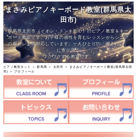
まさみピアノキーボード教室(群馬県太
田市)
群馬県太田市（イオン・ドンキ近く）のピアノ教室＆キー
ボード教室です。お子様の感性を育むレッスンからシニア
の脳トレまで対応しています。一人ひとりの「弾きたい」
に寄り添う
ワクワクする教室です。
ピアノ教室ネット
＞
群馬県
＞
太田市
＞
まさみピアノキーボード教室(群馬県太田
市)
＞ プロフィール