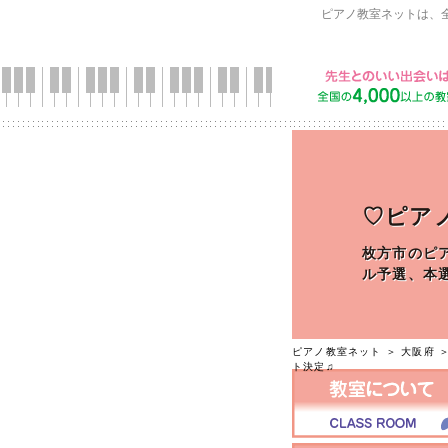
ピアノ教室ネットは、
♡ピアノ教
枚方市のピ
ル予選、本
ピアノ教室ネット
＞
大阪府
ト決定♫