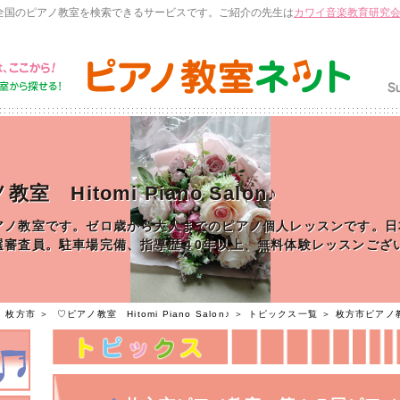
全国のピアノ教室を検索できるサービスです。ご紹介の先生は
カワイ音楽教育研究
室 Hitomi Piano Salon♪
アノ教室です。ゼロ歳から大人までのピアノ個人レッスンです。日
選審査員。駐車場完備、指導歴４0年以上、無料体験レッスンござ
＞
枚方市
＞
♡ピアノ教室 Hitomi Piano Salon♪
＞
トピックス一覧
＞ 枚方市ピアノ