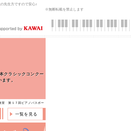
会
の先生方ですので安心♪
※無断転載を禁止します
本クラシックコンクー
います。
教室 第１７回ピアノパスポー
一覧を見る