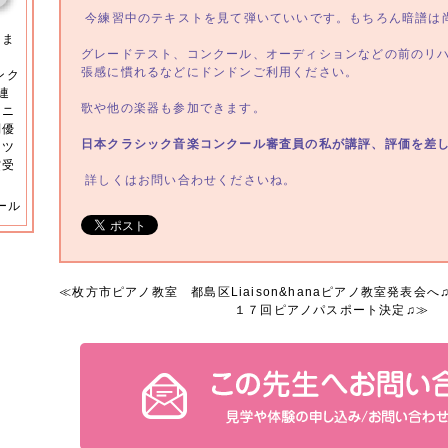
今練習中のテキストを見て弾いていいです。もちろん暗譜は
きま
グレードテスト、コンクール、オーディションなどの前のリ
。
張感に慣れるなどにドンドンご利用ください。
ンク
連
歌や他の楽器も参加できます。
ュニ
別優
日本クラシック音楽コンクール審査員の私が講評、評価を差
ンツ
賞受
詳しくはお問い合わせくださいね。
ール
≪
枚方市ピアノ教室 都島区Liaison&hanaピアノ教室発表会へ
１７回ピアノパスポート決定♫
≫