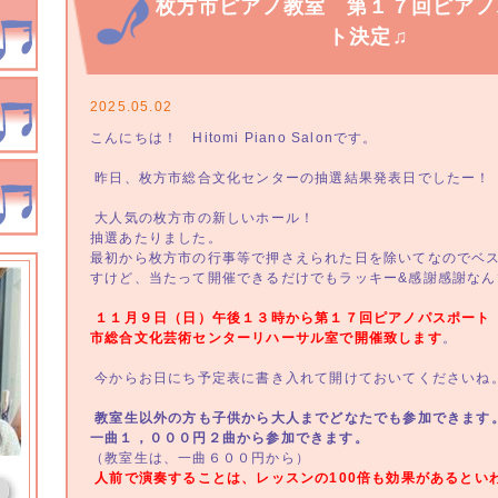
枚方市ピアノ教室 第１７回ピアノ
ト決定♫
2025.05.02
こんにちは！ Hitomi Piano Salonです。
昨日、枚方市総合文化センターの抽選結果発表日でしたー！
大人気の枚方市の新しいホール！
抽選あたりました。
最初から枚方市の行事等で押さえられた日を除いてなのでベ
すけど、当たって開催できるだけでもラッキー&感謝感謝な
１１月９日（日）午後１３時から第１７回ピアノパスポート
市総合文化芸術センターリハーサル室で開催致します
。
今からお日にち予定表に書き入れて開けておいてくださいね
教室生以外の方も子供から大人までどなたでも参加できます
一曲１，０００円２曲から参加できます。
（教室生は、一曲６００円から）
人前で演奏することは、レッスンの100倍も効果があるとい