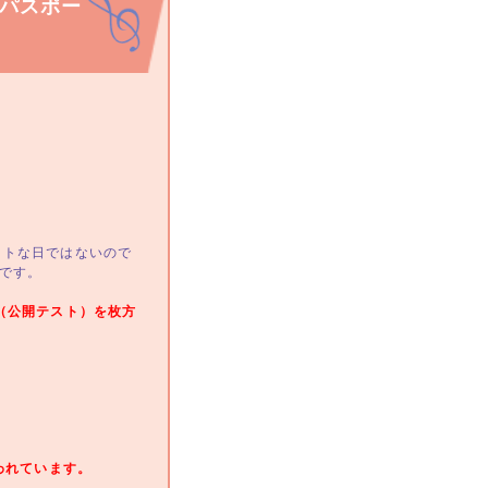
パスポー
ストな日ではないので
んです。
（公開テスト）を枚方
。
。
われています。