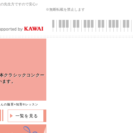
会
の先生方ですので安心♪
※無断転載を禁止します
本クラシックコンクー
います。
さんの脳育×知育®レッスン
一覧を見る