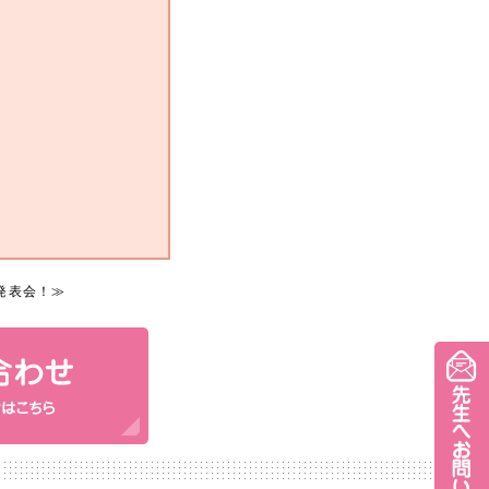
発表会！
≫