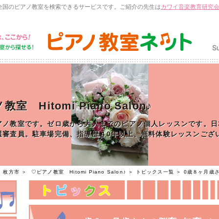
全国のピアノ教室を検索できるサービスです。ご紹介の先生は
カワイ音楽教育研究
室 Hitomi Piano Salon♪
アノ教室です。ゼロ歳から大人までのピアノ個人レッスンです。日
選審査員。駐車場完備、指導歴４0年以上、無料体験レッスンござ
＞
枚方市
＞
♡ピアノ教室 Hitomi Piano Salon♪
＞
トピックス一覧
＞ 0歳８ヶ月歳