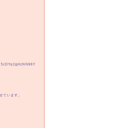
VH5cDYq2gHzNN96Y
y5A
せています。