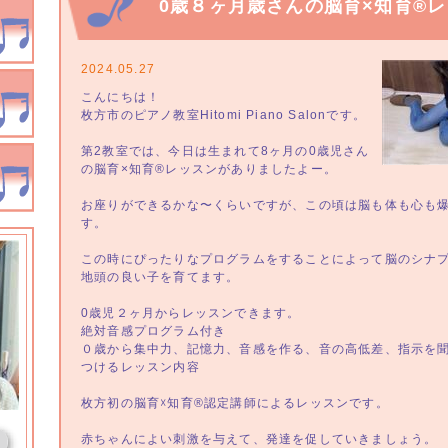
0歳８ヶ月歳さんの脳育×知育®
2024.05.27
こんにちは！
枚方市のピアノ教室Hitomi Piano Salonです。
第2教室では、今日は生まれて8ヶ月の0歳児さん
の脳育×知育®レッスンがありましたよー。
お座りができるかな〜くらいですが、この頃は脳も体も心も
す。
この時にぴったりなプログラムをすることによって脳のシナ
地頭の良い子を育てます。
0歳児２ヶ月からレッスンできます。
絶対音感プログラム付き
０歳から集中力、記憶力、音感を作る、音の高低差、指示を
つけるレッスン内容
枚方初の脳育☓知育®認定講師によるレッスンです。
赤ちゃんによい刺激を与えて、発達を促していきましょう。