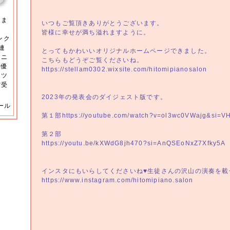
きま
いつもご覧頂きありがとうございます。
。
皆様に幸せが満ち溢れますように。
ンク
連
とってもかわいいオリジナルホームページできました。
ュニ
こちらもどうぞご覧くださいね。
別優
https://stellam0302.wixsite.com/hitomipianosalon
ンツ
賞受
2023年の発表会のダイジェスト版です。
ール
第１部https://youtube.com/watch?v=ol3wc0VWajg&si=
第２部
https://youtu.be/kXWdG8jh470?si=AnQSEoNxZ7Xfk
インスタにもいらしてくださいね♥生徒さんの沢山の演奏を載
https://www.instagram.com/hitomipiano.salon