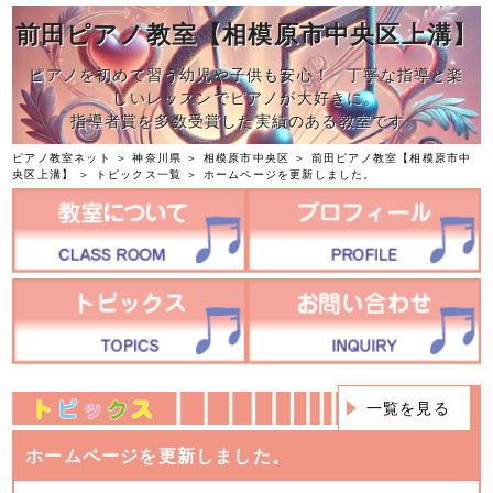
前田ピアノ教室【相模原市中央区上溝】
ピアノを初めて習う幼児や子供も安心！ 丁寧な指導と楽
しいレッスンでピアノが大好きに。
指導者賞を多数受賞した実績のある教室です。
ピアノ教室ネット
＞
神奈川県
＞
相模原市中央区
＞
前田ピアノ教室【相模原市中
央区上溝】
＞
トピックス一覧
＞ ホームページを更新しました。
一覧を見る
ホームページを更新しました。