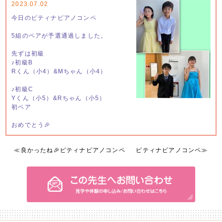
2023.07.02
今日のピティナピアノコンペ
5組のペアが予選通過しました。
先ずは初級
♪初級B
Rくん（小4）&Mちゃん（小4）
♪初級C
Yくん（小5）&Rちゃん（小5）
初ペア
おめでとう🎉
≪
良かったね🎉ピティナピアノコンペ
ピティナピアノコンペ
≫