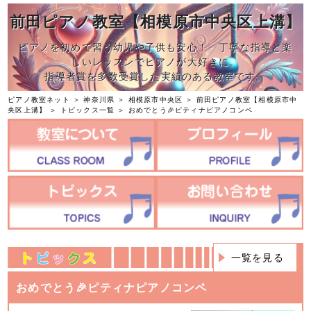
前田ピアノ教室【相模原市中央区上溝】
ピアノを初めて習う幼児や子供も安心！ 丁寧な指導と楽
しいレッスンでピアノが大好きに。
指導者賞を多数受賞した実績のある教室です。
ピアノ教室ネット
＞
神奈川県
＞
相模原市中央区
＞
前田ピアノ教室【相模原市中
央区上溝】
＞
トピックス一覧
＞ おめでとう🎉ピティナピアノコンペ
一覧を見る
おめでとう🎉ピティナピアノコンペ