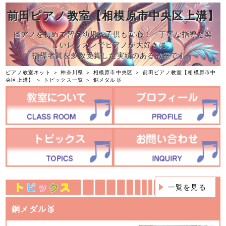
前田ピアノ教室【相模原市中央区上溝】
ピアノを初めて習う幼児や子供も安心！ 丁寧な指導と楽
しいレッスンでピアノが大好きに。
指導者賞を多数受賞した実績のある教室です。
ピアノ教室ネット
＞
神奈川県
＞
相模原市中央区
＞
前田ピアノ教室【相模原市中
央区上溝】
＞
トピックス一覧
＞ 銅メダル🥉
一覧を見る
銅メダル🥉