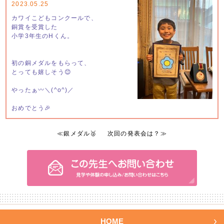
2023.05.25
カワイこどもコンクールで、
銅賞を受賞した
小学3年生のHくん。
初の銅メダルをもらって、
とっても嬉しそう😊
やったぁ〰︎＼(^o^)／
おめでとう🎉
≪
銀メダル🥈
次回の発表会は？
≫
HOME