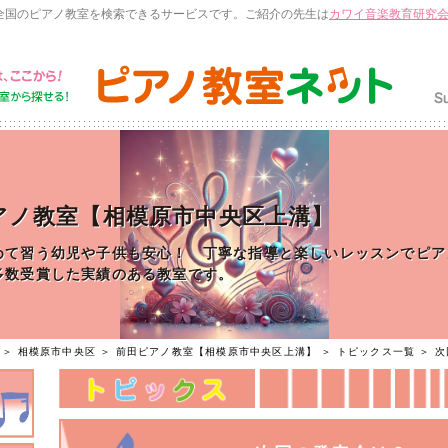
全国のピアノ教室を検索できるサービスです。ご紹介の先生は
カワイ音楽教育研究
アノ教室【相模原市中央区上溝】
めて習う幼児や子供も安心！ 丁寧な指導と楽しいレッスンでピア
多数受賞した実績のある教室です。
＞
相模原市中央区
＞
前田ピアノ教室【相模原市中央区上溝】
＞
トピックス一覧
＞ 