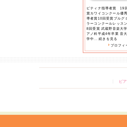
ピティナ指導者賞 19
賞カワイコンクール優
導者賞10回受賞ブルグ
ラーコンクールレッス
8回受賞 武蔵野音楽大
アノ科平成4年卒業 音
学中...
続きを見る
プロフィ
ピア