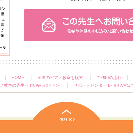
回受
秀指
ミュ
ン賞
学ピ
大在
ール
HOME
全国のピアノ教室を検索
ご利用の流れ
ノ教室の先生へ
サポートセンター
[管理画面ログイン]
[お困りの方はこ