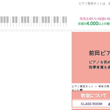
ピアノ教室ネットは、
前田ピ
ピアノを初
指導者賞を
ピアノ教室ネット
＞
神奈川県
ました🎹