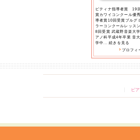
ピティナ指導者賞 19
賞カワイコンクール優
導者賞10回受賞ブルグ
ラーコンクールレッス
8回受賞 武蔵野音楽大
アノ科平成4年卒業 音
学中...
続きを見る
プロフィ
ピア