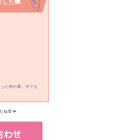
した🎹
かった時の事、今でも
たね😊
≫