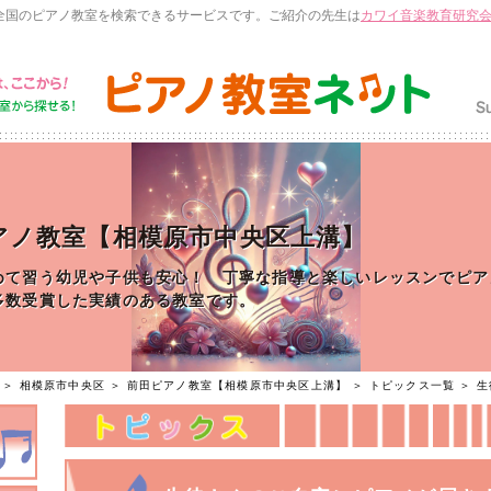
全国のピアノ教室を検索できるサービスです。ご紹介の先生は
カワイ音楽教育研究
アノ教室【相模原市中央区上溝】
めて習う幼児や子供も安心！ 丁寧な指導と楽しいレッスンでピア
多数受賞した実績のある教室です。
＞
相模原市中央区
＞
前田ピアノ教室【相模原市中央区上溝】
＞
トピックス一覧
＞ 