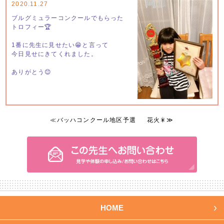
2020.11.27
ブルグミュラーコンクールでもらった
トロフィー🏆
1番に先生に見せたい😁と言って
今日見せにきてくれました。
ありがとう😊
≪
バッハコンクール地区予選
花火🎇
≫
HOME