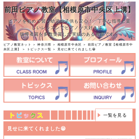
前田ピアノ教室【相模原市中央区上溝】
ピアノを初めて習う幼児や子供も安心！ 丁寧な指導と楽
しいレッスンでピアノが大好きに。
指導者賞を多数受賞した実績のある教室です。
ピアノ教室ネット
＞
神奈川県
＞
相模原市中央区
＞
前田ピアノ教室【相模原市中
央区上溝】
＞
トピックス一覧
＞ 見せに来てくれました😁
一覧を見る
見せに来てくれました😁