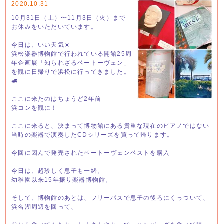
2020.10.31
10月31日（土）〜11月3日（火）まで
お休みをいただいています。
今日は、いい天気☀️
浜松楽器博物館で行われている開館25周
年企画展「知られざるベートーヴェン」
を観に日帰りで浜松に行ってきました。
🚅
ここに来たのはちょうど2年前
浜コンを観に！
ここに来ると、決まって博物館にある貴重な現在のピアノではない
当時の楽器で演奏したCDシリーズを買って帰ります。
今回に因んで発売されたベートーヴェンベストを購入
今日は、超珍しく息子も一緒。
幼稚園以来15年振り楽器博物館。
そして、博物館のあとは、フリーパスで息子の後ろにくっついて、
浜名湖周辺を回って、