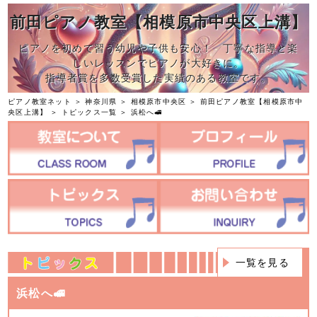
前田ピアノ教室【相模原市中央区上溝】
ピアノを初めて習う幼児や子供も安心！ 丁寧な指導と楽
しいレッスンでピアノが大好きに。
指導者賞を多数受賞した実績のある教室です。
ピアノ教室ネット
＞
神奈川県
＞
相模原市中央区
＞
前田ピアノ教室【相模原市中
央区上溝】
＞
トピックス一覧
＞ 浜松へ🚅
一覧を見る
浜松へ🚅