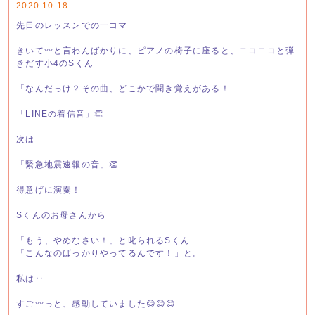
2020.10.18
先日のレッスンでの一コマ
きいて〰︎と言わんばかりに、ピアノの椅子に座ると、ニコニコと弾
きだす小4のSくん
「なんだっけ？その曲、どこかで聞き覚えがある！
「LINEの着信音」👏
次は
「緊急地震速報の音」👏
得意げに演奏！
Sくんのお母さんから
「もう、やめなさい！」と叱られるSくん
「こんなのばっかりやってるんです！」と。
私は‥
すご〰︎っと、感動していました😊😊😊