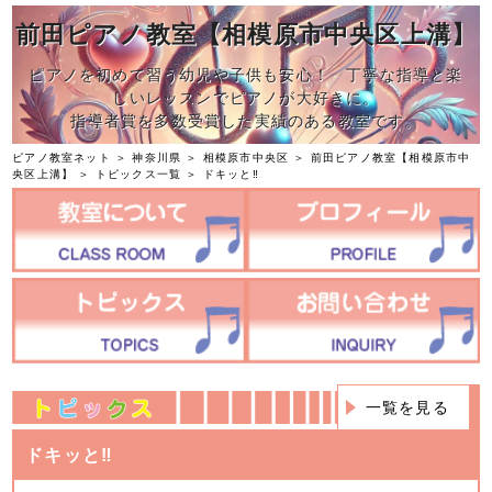
前田ピアノ教室【相模原市中央区上溝】
ピアノを初めて習う幼児や子供も安心！ 丁寧な指導と楽
しいレッスンでピアノが大好きに。
指導者賞を多数受賞した実績のある教室です。
ピアノ教室ネット
＞
神奈川県
＞
相模原市中央区
＞
前田ピアノ教室【相模原市中
央区上溝】
＞
トピックス一覧
＞ ドキッと‼️
一覧を見る
ドキッと‼️