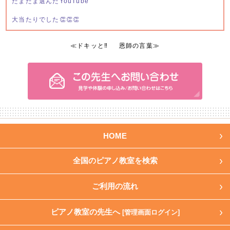
たまたま選んだYouTube
大当たりでした👏👏👏
≪
ドキッと‼️
恩師の言葉
≫
HOME
全国のピアノ教室を検索
ご利用の流れ
ピアノ教室の先生へ
[管理画面ログイン]