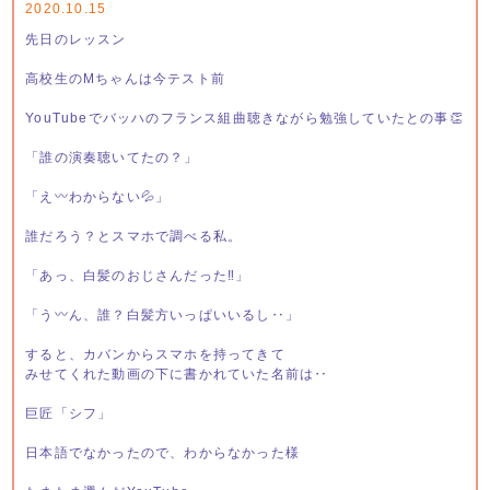
2020.10.15
先日のレッスン
高校生のMちゃんは今テスト前
YouTubeでバッハのフランス組曲聴きながら勉強していたとの事👏
「誰の演奏聴いてたの？」
「え〰︎わからない💦」
誰だろう？とスマホで調べる私。
「あっ、白髪のおじさんだった‼️」
「う〰︎ん、誰？白髪方いっぱいいるし‥」
すると、カバンからスマホを持ってきて
みせてくれた動画の下に書かれていた名前は‥
巨匠「シフ」
日本語でなかったので、わからなかった様