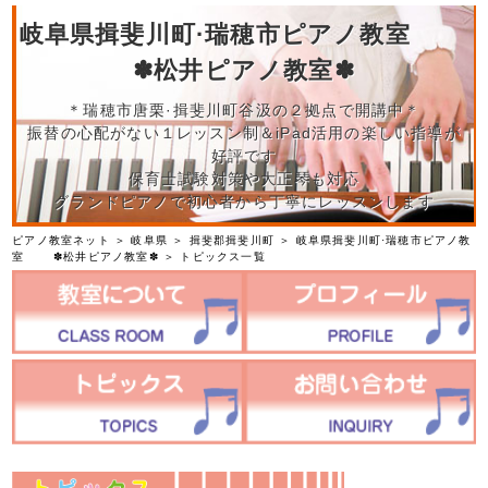
岐阜県揖斐川町·瑞穂市ピアノ教室
✽松井ピアノ教室✽
＊瑞穂市唐栗·揖斐川町谷汲の２拠点で開講中＊
振替の心配がない１レッスン制＆iPad活用の楽しい指導が
好評です
保育士試験対策や大正琴も対応
グランドピアノで初心者から丁寧にレッスンします
ピアノ教室ネット
＞
岐阜県
＞
揖斐郡揖斐川町
＞
岐阜県揖斐川町·瑞穂市ピアノ教
室 ✽松井ピアノ教室✽
＞ トピックス一覧