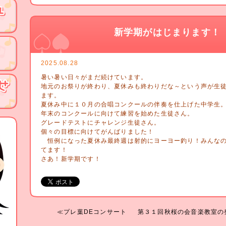
新学期がはじまります！
2025.08.28
暑い暑い日々がまだ続けています。
地元のお祭りが終わり、夏休みも終わりだな～という声が生
ます。
夏休み中に１０月の合唱コンクールの伴奏を仕上げた中学生
年末のコンクールに向けて練習を始めた生徒さん。
グレードテストにチャレンジ生徒さん。
個々の目標に向けてがんばりました！
恒例になった夏休み最終週は射的にヨーヨー釣り！みんなの
てます！
さあ！新学期です！
≪プレ葉DEコンサート
第３１回秋桜の会音楽教室の