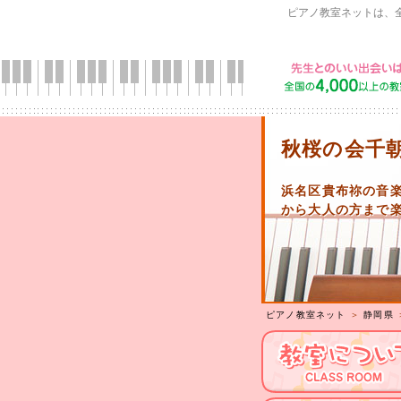
ピアノ教室ネットは、
秋桜の会千
浜名区貴布祢の音
から大人の方まで
ピアノ教室ネット
＞
静岡県