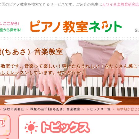
全国のピアノ教室を検索できるサービスです。ご紹介の先生は
カワイ音楽教育研究
朝(ちあさ）音楽教室
楽教室です。音楽って楽しい！弾けたらうれしい！をたくさん感じ
楽しくレッスンしています。ぜひどうぞ！
＞
浜松市浜名区
＞
秋桜の会千朝(ちあさ）音楽教室
＞
トピックス一覧
＞ 新学期がはじ