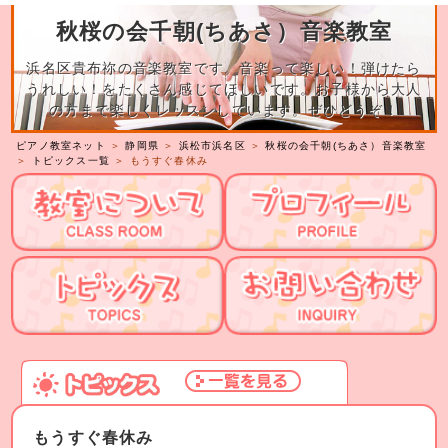
秋桜の会千朝(ちあさ）音楽教室
浜名区貴布祢の音楽教室です。音楽って楽しい！弾けたら
うれしい！をたくさん感じてほしいです。お子様から大人
の方まで楽しくレッスンしています。ぜひどうぞ！
ピアノ教室ネット
＞
静岡県
＞
浜松市浜名区
＞
秋桜の会千朝(ちあさ）音楽教室
＞
トピックス一覧
＞ もうすぐ春休み
もうすぐ春休み