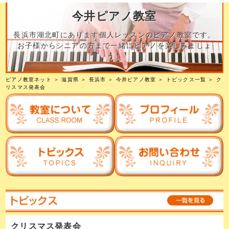
今井ピアノ教室
長浜市湖北町にあります個人レッスンのピアノ教室です。
お子様からシニアの方まで一緒にピアノを楽しみましょ
う！
ピアノ教室ネット
＞
滋賀県
＞
長浜市
＞
今井ピアノ教室
＞
トピックス一覧
＞ ク
リスマス発表会
クリスマス発表会